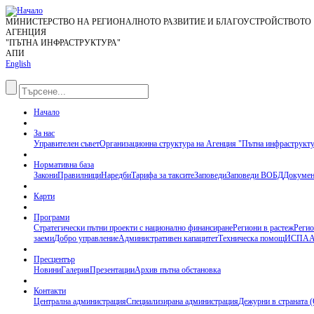
МИНИСТЕРСТВО НА РЕГИОНАЛНОТО РАЗВИТИЕ И БЛАГОУСТРОЙСТВОТО
АГЕНЦИЯ
"ПЪТНА ИНФРАСТРУКТУРА"
АПИ
English
Начало
За нас
Управителен съвет
Организационна структура на Агенция "Пътна инфраструкт
Нормативна база
Закони
Правилници
Наредби
Тарифа за таксите
Заповеди
Заповеди ВОБД
Докумен
Карти
Програми
Стратегически пътни проекти с национално финансиране
Региони в растеж
Регио
заеми
Добро управление
Административен капацитет
Техническа помощ
ИСПА
А
Пресцентър
Новини
Галерия
Презентации
Архив пътна обстановка
Контакти
Централна администрация
Специализирана администрация
Дежурни в страната