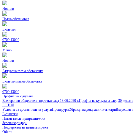
Новини
Пътна обстановка
Бюлетин
0700 13020
Меню
Новини
Актуална пътна обстановка
Бюлетин пътна обстановка
0700 13020
Профил на купувача
Електронни обществени поръчки след 13.06.2020 г.
Профил на купувача след 30 декем
БГ ТОЛ
Условия за доставчици на услуги
Процедури
Образци на документи
Регистри
Вътрешни 
Е-винетки
Пътни такси и разрешителни
Зелени коридори
Поддържане на пътната мрежа
Обяви