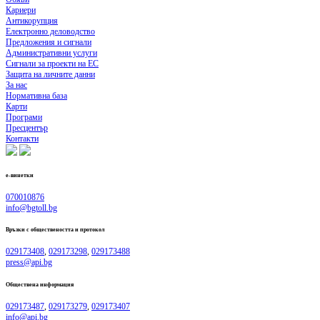
Кариери
Антикорупция
Електронно деловодство
Предложения и сигнали
Административни услуги
Сигнали за проекти на ЕС
Защита на личните данни
За нас
Нормативна база
Карти
Програми
Пресцентър
Контакти
е-винетки
070010876
info@bgtoll.bg
Връзки с обществеността
и протокол
029173408
,
029173298
,
029173488
press@api.bg
Обществена информация
029173487
,
029173279
,
029173407
info@api.bg