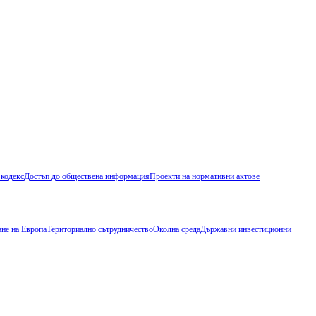
 кодекс
Достъп до обществена информация
Проекти на нормативни актове
не на Европа
Териториално сътрудничество
Околна среда
Държавни инвестиционни