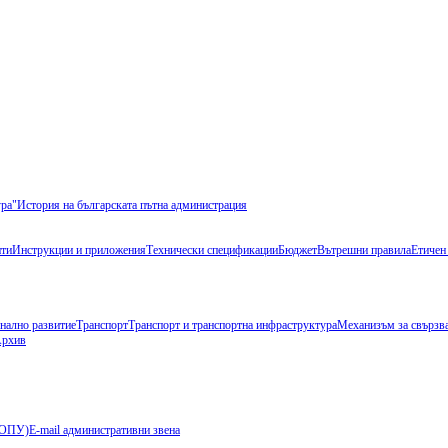
ура"
История на българската пътна администрация
ти
Инструкции и приложения
Технически спецификации
Бюджет
Вътрешни правила
Етичен
нално развитие
Транспорт
Транспорт и транспортна инфраструктура
Механизъм за свързва
рхив
 (ОПУ)
E-mail административни звена