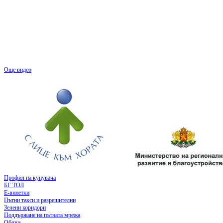
Още видео
Профил на купувача
БГ ТОЛ
Е-винетки
Пътни такси и разрешителни
Зелени коридори
Поддържане на пътната мрежа
Обяви