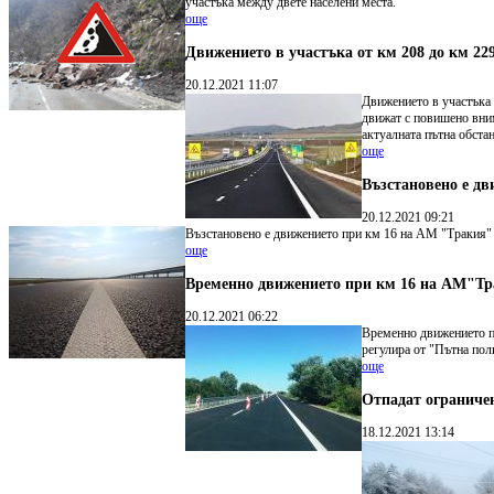
участъка между двете населени места.
още
Движението в участъка от км 208 до км 22
20.12.2021 11:07
Движението в участъка 
движат с повишено вним
актуалната пътна обста
още
Възстановено е дв
20.12.2021 09:21
Възстановено е движението при км 16 на АМ "Тракия" 
още
Временно движението при км 16 на АМ"Тра
20.12.2021 06:22
Временно движението п
регулира от "Пътна пол
още
Отпадат ограничен
18.12.2021 13:14