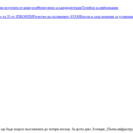
ни резултати от конкурси
Формуляри за кандидатстване
Телефон за информация
и по чл.35 от ЗПКОНПИ
Регистър на съставените АУАН
Влезли в сила решения за установя
 ще бъде изцяло възстановен до четири месеца. За целта днес Агенция „Пътна инфрастр