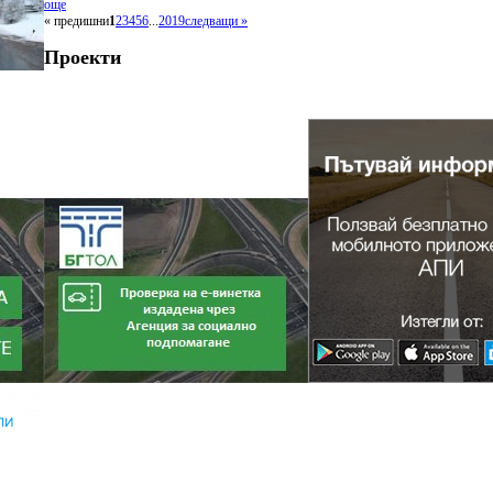
още
« предишни
1
2
3
4
5
6
...
2019
следващи »
Проекти