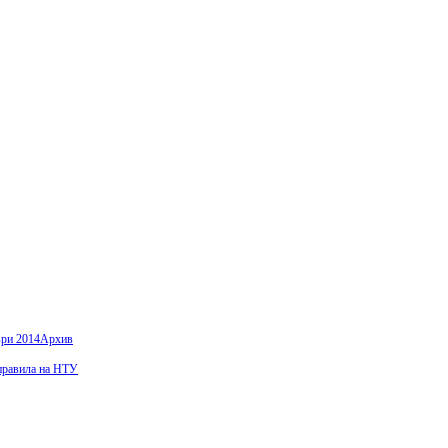
ври 2014
Архив
правила на НТУ