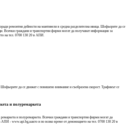
поради ремонтни дейности на мантинели в средна разделителна ивица. Шофьорите да се
аци. Всички граждани и транспортни фирми могат да получават информация за
ето на тел. 0700 130 20 в АПИ.
Шофьорите да се движат с повишено внимание и съобразена скорост. Трафикът се
ркета и полуремаркета
 ремаркета и полуремаркета. Всички граждани и транспортни фирми могат да
а АПИ - www.api.bg,както и по всяко време от денонощието на тел. 0700 130 20 в