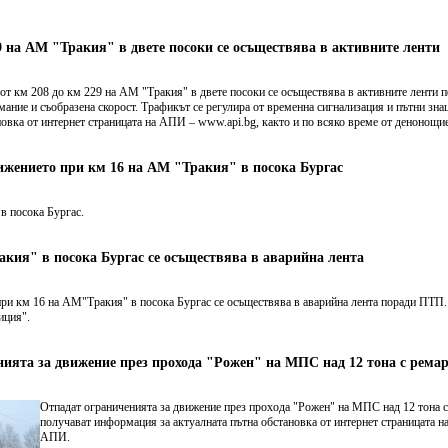
9 на АМ "Тракия" в двете посоки се осъществява в активните ленти
от км 208 до км 229 на АМ "Тракия" в двете посоки се осъществява в активните ленти 
ание и съобразена скорост. Трафикът се регулира от временна сигнализация и пътни зн
новка от интернет страницата на АПИ – www.api.bg, както и по всяко време от денонощи
ижението при км 16 на АМ "Тракия" в посока Бургас
в посока Бургас.
кия" в посока Бургас се осъществява в аварийна лента
ри км 16 на АМ"Тракия" в посока Бургас се осъществява в аварийна лента поради ПТП. 
иция".
ията за движение през прохода "Рожен" на МПС над 12 тона с рема
Отпадат ограниченията за движение през прохода "Рожен" на МПС над 12 тона с
получават информация за актуалната пътна обстановка от интернет страницата н
АПИ.