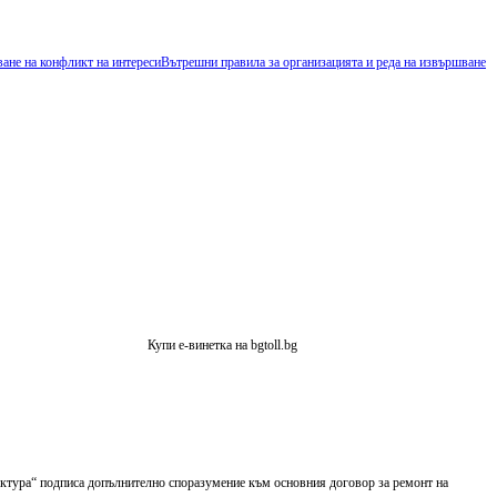
ване на конфликт на интереси
Вътрешни правила за организацията и реда на извършване
Купи е-винетка на bgtoll.bg
уктура“ подписа допълнително споразумение към основния договор за ремонт на