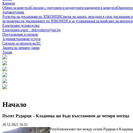
Кариери
Обяви за конкурси
Списъци с допуснати и недопуснати кандидати в конкурси
Окончател
Антикорупция
Регистър на декларации по ЗПКОНПИ
Списък на лицата, неподали в срок деклараци
на проверка на декларациите по ЗПКОНПИ и за установяване на конфликт на интереси
Електронно деловодство
Електронен адрес - delovodstvo@api.bg
Предложения и сигнали
Административни услуги
Сигнали за проекти на ЕС
Защита на личните данни
Архив
Начало
Пътят Рударци – Кладница ще бъде възстановен до четири месеца
20.12.2021 16:33
Републиканският път между селата Рударци и Кладница