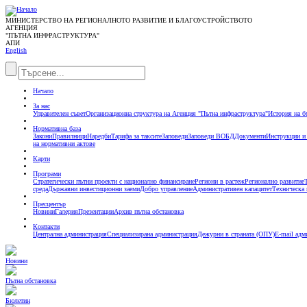
МИНИСТЕРСТВО НА РЕГИОНАЛНОТО РАЗВИТИЕ И БЛАГОУСТРОЙСТВОТО
АГЕНЦИЯ
"ПЪТНА ИНФРАСТРУКТУРА"
АПИ
English
Начало
За нас
Управителен съвет
Организационна структура на Агенция "Пътна инфраструктура"
История на б
Нормативна база
Закони
Правилници
Наредби
Тарифа за таксите
Заповеди
Заповеди ВОБД
Документи
Инструкции и
на нормативни актове
Карти
Програми
Стратегически пътни проекти с национално финансиране
Региони в растеж
Регионално развитие
среда
Държавни инвестиционни заеми
Добро управление
Административен капацитет
Техническа
Пресцентър
Новини
Галерия
Презентации
Архив пътна обстановка
Контакти
Централна администрация
Специализирана администрация
Дежурни в страната (ОПУ)
E-mail адм
Новини
Пътна обстановка
Бюлетин