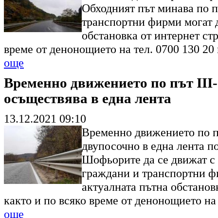
Обходният път минава по 
транспортни фирми могат д
обстановка от интернет ст
време от денонощието на тел. 0700 130 20
още
Временно движението по път ІІІ
осъществява в една лента
13.12.2021 09:10
Временно движението по пъ
двупосочно в една лента п
Шофьорите да се движат с
граждани и транспортни ф
актуалната пътна обстанов
както и по всяко време от денонощието на
още