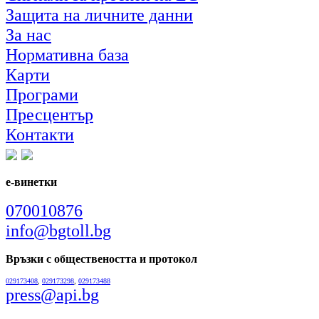
Защита на личните данни
За нас
Нормативна база
Карти
Програми
Пресцентър
Контакти
е-винетки
070010876
info@bgtoll.bg
Връзки с обществеността
и протокол
029173408
,
029173298
,
029173488
press@api.bg