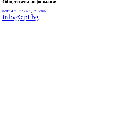
Обществена информация
029173487
,
029173279
,
029173407
info@api.bg