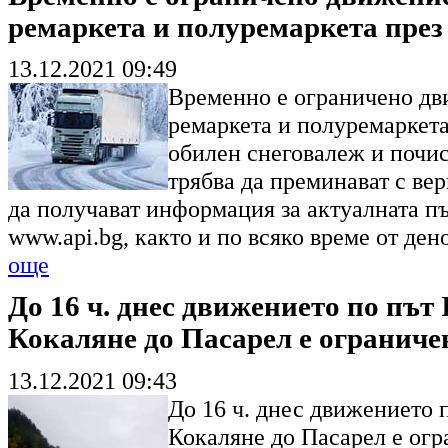
ремаркета и полуремаркета през
13.12.2021 09:49
Временно е ограничено дви
ремаркета и полуремаркета
обилен снеговалеж и почис
трябва да преминават с ве
да получават информация за актуалната п
www.api.bg, както и по всяко време от ден
още
До 16 ч. днес движението по път
Кокаляне до Пасарел е ограниче
13.12.2021 09:43
До 16 ч. днес движението п
Кокаляне до Пасарел е огр