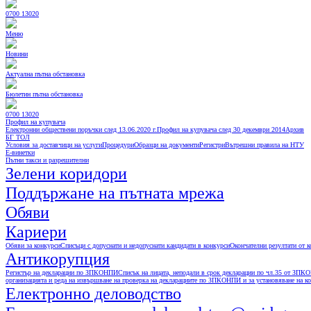
0700 13020
Меню
Новини
Актуална пътна обстановка
Бюлетин пътна обстановка
0700 13020
Профил на купувача
Електронни обществени поръчки след 13.06.2020 г.
Профил на купувача след 30 декември 2014
Архив
БГ ТОЛ
Условия за доставчици на услуги
Процедури
Образци на документи
Регистри
Вътрешни правила на НТУ
Е-винетки
Пътни такси и разрешителни
Зелени коридори
Поддържане на пътната мрежа
Обяви
Кариери
Обяви за конкурси
Списъци с допуснати и недопуснати кандидати в конкурси
Окончателни резултати от 
Антикорупция
Регистър на декларации по ЗПКОНПИ
Списък на лицата, неподали в срок декларации по чл.35 от ЗП
организацията и реда на извършване на проверка на декларациите по ЗПКОНПИ и за установяване на ко
Електронно деловодство