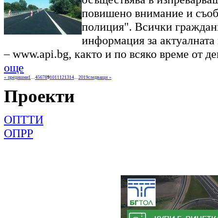
повишено внимание и съобр
полиция". Всички граждан
информация за актуалната 
– www.api.bg, както и по всяко време от д
още
« предишни
1
...
4
5
6
7
8
9
10
11
12
13
14
...
2019
следващи »
Проекти
ОПТТИ
ОПРР