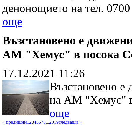
денонощието на тел. 0700
още
Възстановено е движени
АМ "Хемус" в посока 
17.12.2021 11:26
Възстановено е 
на АМ "Хемус" 
още
« предишни
1
2
3
4
5
6
7
8
...
2019
следващи »