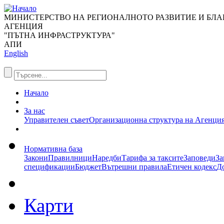
МИНИСТЕРСТВО НА РЕГИОНАЛНОТО РАЗВИТИЕ И БЛ
АГЕНЦИЯ
"ПЪТНА ИНФРАСТРУКТУРА"
АПИ
English
Начало
За нас
Управителен съвет
Организационна структура на Агенци
Нормативна база
Закони
Правилници
Наредби
Тарифа за таксите
Заповеди
За
спецификации
Бюджет
Вътрешни правила
Етичен кодекс
Д
Карти