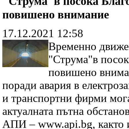
"Струма"в посока Благо
повишено внимание
17.12.2021 12:58
Временно движе
"Струма"в посок
повишено вниман
поради авария в електроз
и транспортни фирми мога
актуалната пътна обстанов
АПИ – www.api.bg, както 