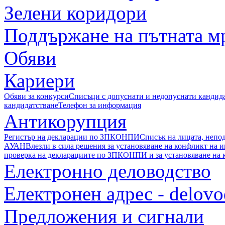
Зелени коридори
Поддържане на пътната м
Обяви
Кариери
Обяви за конкурси
Списъци с допуснати и недопуснати кандид
кандидатстване
Телефон за информация
Антикорупция
Регистър на декларации по ЗПКОНПИ
Списък на лицата, непо
АУАН
Влезли в сила решения за установяване на конфликт на 
проверка на декларациите по ЗПКОНПИ и за установяване на 
Електронно деловодство
Електронен адрес - delov
Предложения и сигнали