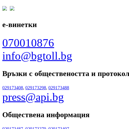
е-винетки
070010876
info@bgtoll.bg
Връзки с обществеността
и протоко
029173408
,
029173298
,
029173488
press@api.bg
Обществена информация
029173487
,
029173279
,
029173407