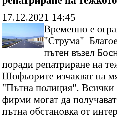
репатриране на тежкот
17.12.2021 14:45
Временно е огр
"Струма" Благое
пътен възел Бос
поради репатриране на те
Шофьорите изчакват на мя
"Пътна полиция". Всички
фирми могат да получават
пътна обстановка от инте