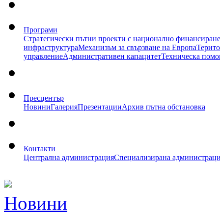
Програми
Стратегически пътни проекти с национално финансиран
инфраструктура
Механизъм за свързване на Европа
Терито
управление
Административен капацитет
Техническа пом
Пресцентър
Новини
Галерия
Презентации
Архив пътна обстановка
Контакти
Централна администрация
Специализирана администрац
Новини