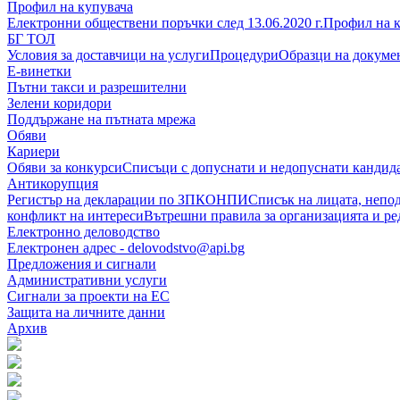
Профил на купувача
Електронни обществени поръчки след 13.06.2020 г.
Профил на к
БГ ТОЛ
Условия за доставчици на услуги
Процедури
Образци на докуме
Е-винетки
Пътни такси и разрешителни
Зелени коридори
Поддържане на пътната мрежа
Обяви
Кариери
Обяви за конкурси
Списъци с допуснати и недопуснати кандид
Антикорупция
Регистър на декларации по ЗПКОНПИ
Списък на лицата, непо
конфликт на интереси
Вътрешни правила за организацията и ре
Електронно деловодство
Електронен адрес - delovodstvo@api.bg
Предложения и сигнали
Административни услуги
Сигнали за проекти на ЕС
Защита на личните данни
Архив