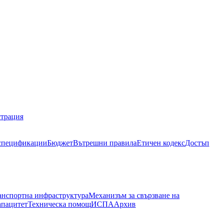
страция
спецификации
Бюджет
Вътрешни правила
Етичен кодекс
Достъп
анспортна инфраструктура
Механизъм за свързване на
апацитет
Техническа помощ
ИСПА
Архив