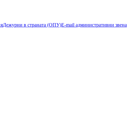
ия
Дежурни в страната (ОПУ)
E-mail административни звена