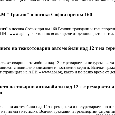
 АМ "Тракия" в посока София при км 160
ия" в посока София при км 160.Всички граждани и транспортни
АПИ - www.api.bg, както и по всяко време от денонощието на т
ието на тежкотоварни автомобили над 12 т на тер
тежкотоварни автомобили над 12 т с ремаркета и полуремаркета
е движат с повишено внимание и поставени вериги. Всички граж
т страницата на АПИ – www.api.bg, както и по всяко време от д
то на товарни автомобили над 12 т с ремаркета и 
н
варни автомобили над 12 т с ремаркета и полуремаркета по път І
 на пътната настилка. Всички граждани и транспортни фирми мо