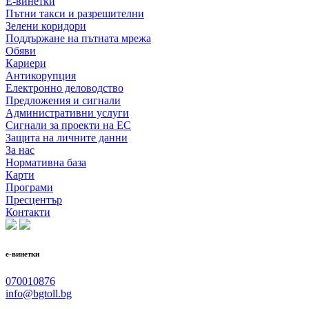
Е-винетки
Пътни такси и разрешителни
Зелени коридори
Поддържане на пътната мрежа
Обяви
Кариери
Антикорупция
Електронно деловодство
Предложения и сигнали
Административни услуги
Сигнали за проекти на ЕС
Защита на личните данни
За нас
Нормативна база
Карти
Програми
Пресцентър
Контакти
е-винетки
070010876
info@bgtoll.bg