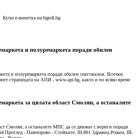
-винетка на bgtoll.bg
ремаркета и полуремаркета поради обилен
ркета и полуремаркета поради обилен снеговалеж. Всички
нет страницата на АПИ - www.api.bg, както и по всяко време
емаркета за цялата област Смолян, а останалите
аст Смолян, а останалите МПС да се движат с вериги поради
 Проглед - Пампорово - Стойките, III-861 Здравец-Рожен, III-
ода - Рожен.