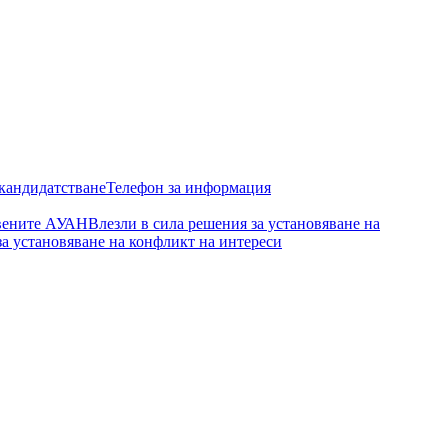
кандидатстване
Телефон за информация
авените АУАН
Влезли в сила решения за установяване на
а установяване на конфликт на интереси