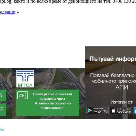
i.bg, както и по всяко време от денонощието на тел. 0700 130 
ледващи »