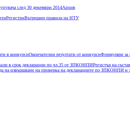
упувача след 30 декември 2014
Архив
нти
Регистри
Вътрешни правила на НТУ
ати в конкурси
Окончателни резултати от конкурси
Формуляри за 
дали в срок декларации по чл.35 от ЗПКОНПИ
Регистър на съст
да на извършване на проверка на декларациите по ЗПКОНПИ и з