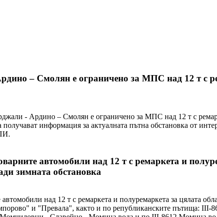
Купи е
Ардино – Смолян е ограничено за МПС над 12 т с 
рджали - Ардино – Смолян е ограничено за МПС над 12 т с рема
 получават информация за актуалната пътна обстановка от интер
 АПИ.
оварните автомобили над 12 т с ремаркета и полур
ади зимната обстановка
автомобили над 12 т с ремаркета и полуремаркета за цялата обл
порово" и "Превала", както и по републиканските пътища: III-864
1 Момчиловци - Славейно - Момина вода и по III-8612 Момина в