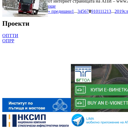
от интернет страницата на АПИ – www.ap
още
« предишни
1
...
3
4
5
6
7
8
9
10
11
12
13
...
2019
с
Проекти
ОПТТИ
ОПРР