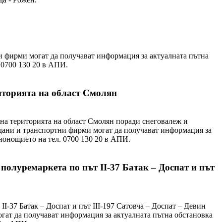
 фирми могат да получават информация за актуалната пътна
ел. 0700 130 20 в АПИ.
иторията на област Смолян
 на територията на област Смолян поради снеговалеж и
дани и транспортни фирми могат да получават информация за
енонощието на тел. 0700 130 20 в АПИ.
полуремаркета по път ІІ-37 Батак – Доспат и път
І-37 Батак – Доспат и път ІІІ-197 Сатовча – Доспат – Девин
гат да получават информация за актуалната пътна обстановка