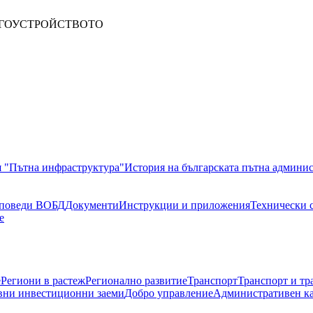
АГОУСТРОЙСТВОТО
я "Пътна инфраструктура"
История на българската пътна админи
поведи ВОБД
Документи
Инструкции и приложения
Технически 
е
е
Региони в растеж
Регионално развитие
Транспорт
Транспорт и тр
ни инвестиционни заеми
Добро управление
Административен к