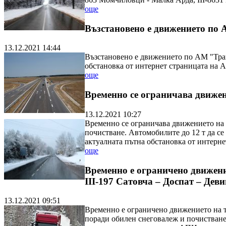
още
Възстановено е движението по
13.12.2021 14:44
Възстановено е движението по АМ "Трак
обстановка от интернет страницата на 
още
Временно се ограничава движен
13.12.2021 10:27
Временно се ограничава движението на 
почистване. Автомобилите до 12 т да с
актуалната пътна обстановка от интерне
още
Временно е ограничено движение
ІІІ-197 Сатовча – Доспат – Деви
13.12.2021 09:51
Временно е ограничено движението на то
поради обилен снеговалеж и почистване