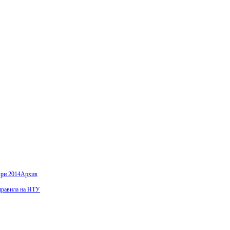
ври 2014
Архив
правила на НТУ