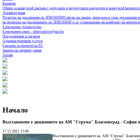
Кариери
Обяви за конкурси
Списъци с допуснати и недопуснати кандидати в конкурси
Окончател
Антикорупция
Регистър на декларации по ЗПКОНПИ
Списък на лицата, неподали в срок деклараци
на проверка на декларациите по ЗПКОНПИ и за установяване на конфликт на интереси
Електронно деловодство
Електронен адрес - delovodstvo@api.bg
Предложения и сигнали
Административни услуги
Сигнали за проекти на ЕС
Защита на личните данни
Архив
Начало
Възстановено е движението на АМ "Струма" Благоевград - София в
17.12.2021 15:00
Възстановено е движението на АМ "Струма" Благоевгра