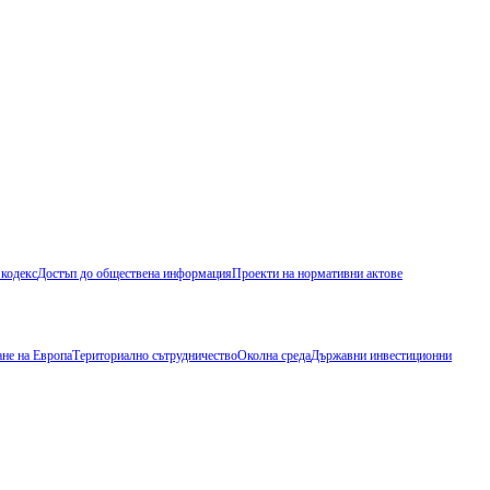
 кодекс
Достъп до обществена информация
Проекти на нормативни актове
не на Европа
Териториално сътрудничество
Околна среда
Държавни инвестиционни