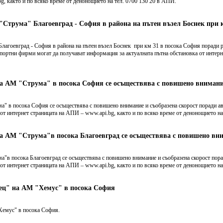
g, както и по всяко време от денонощието на тел. 0700 130 20 в АПИ.
"Струма" Благоевград - София в района на пътен възел Боснек при 
гоевград - София в района на пътен възел Боснек при км 31 в посока София поради р
портни фирми могат да получават информация за актуалната пътна обстановка от интерне
а АМ "Струма" в посока София се осъществява с повишено внимание
" в посока София се осъществява с повишено внимание и съобразена скорост поради ав
от интернет страницата на АПИ – www.api.bg, както и по всяко време от денонощието н
а АМ "Струма"в посока Благоевград се осъществява с повишено вн
"в посока Благоевград се осъществява с повишено внимание и съобразена скорост пора
от интернет страницата на АПИ – www.api.bg, както и по всяко време от денонощието на
вец" на АМ "Хемус" в посока София
Хемус" в посока София.