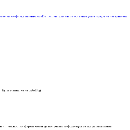
ване на конфликт на интереси
Вътрешни правила за организацията и реда на извършване
инетка на bgtoll.bg
и и транспортни фирми могат да получават информация за актуалната пътна