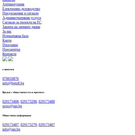
Антикорупция
Електронно деловодство
Предложения и сигнали
Административни услуги
Сигнали за проекти на ЕС
Защита на личните данни
За нас
Нормативна база
Карти
Програми
Пресцентър
Контакти
е-винетки
070010876
info@bgtoll.bg
Връзки с обществеността
и протокол
029173408
,
029173298
,
029173488
press@api.bg
Обществена информация
029173487
,
029173279
,
029173407
info@api.bg