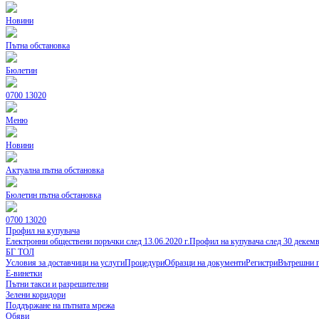
Новини
Пътна обстановка
Бюлетин
0700 13020
Меню
Новини
Актуална пътна обстановка
Бюлетин пътна обстановка
0700 13020
Профил на купувача
Електронни обществени поръчки след 13.06.2020 г.
Профил на купувача след 30 декем
БГ ТОЛ
Условия за доставчици на услуги
Процедури
Образци на документи
Регистри
Вътрешни 
Е-винетки
Пътни такси и разрешителни
Зелени коридори
Поддържане на пътната мрежа
Обяви