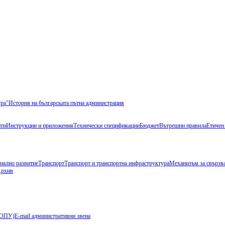
ура"
История на българската пътна администрация
ти
Инструкции и приложения
Технически спецификации
Бюджет
Вътрешни правила
Етичен
нално развитие
Транспорт
Транспорт и транспортна инфраструктура
Механизъм за свързва
рхив
 (ОПУ)
E-mail административни звена