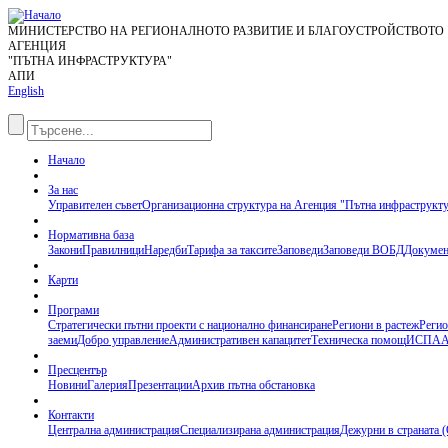
МИНИСТЕРСТВО НА РЕГИОНАЛНОТО РАЗВИТИЕ И БЛАГОУСТРОЙСТВОТО
АГЕНЦИЯ
"ПЪТНА ИНФРАСТРУКТУРА"
АПИ
English
Начало
За нас
Управителен съвет
Организационна структура на Агенция "Пътна инфраструкт
Нормативна база
Закони
Правилници
Наредби
Тарифа за таксите
Заповеди
Заповеди ВОБД
Докумен
Карти
Програми
Стратегически пътни проекти с национално финансиране
Региони в растеж
Регио
заеми
Добро управление
Административен капацитет
Техническа помощ
ИСПА
А
Пресцентър
Новини
Галерия
Презентации
Архив пътна обстановка
Контакти
Централна администрация
Специализирана администрация
Дежурни в страната