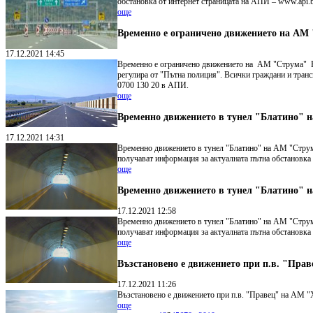
обстановка от интернет страницата на АПИ – www.api.b
още
Временно е ограничено движението на АМ 
17.12.2021 14:45
Временно е ограничено движението на АМ "Струма" Бла
регулира от "Пътна полиция". Всички граждани и транс
0700 130 20 в АПИ.
още
Временно движението в тунел "Блатино" н
17.12.2021 14:31
Временно движението в тунел "Блатино" на АМ "Струма
получават информация за актуалната пътна обстановка 
още
Временно движението в тунел "Блатино" н
17.12.2021 12:58
Временно движението в тунел "Блатино" на АМ "Струма
получават информация за актуалната пътна обстановка 
още
Възстановено е движението при п.в. "Пра
17.12.2021 11:26
Възстановено е движението при п.в. "Правец" на АМ "
още