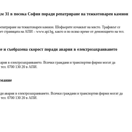
км 31 в посока София поради репатриране на тежкотоварен камион
епатриране на тежкотоварен камион. Шофьорите изчакват на място. Трафикът се
т страницата на АПИ – www.api.bg, както и по всяко време от денонощието на тел.
 и съобразена скорост поради авария в електрозахранването
ария в електрозахранването. Всички граждани и транспортни фирми могат да
а тел. 0700 130 20 в АПИ.
имание
ди авария в електрозахранването. Всички граждани и транспортни фирми могат да
 тел. 0700 130 20 в АПИ.