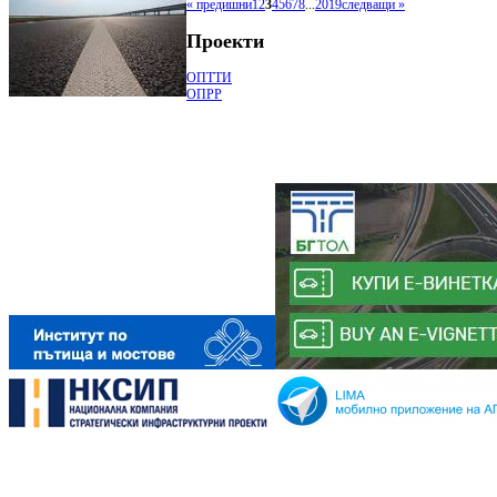
« предишни
1
2
3
4
5
6
7
8
...
2019
следващи »
Проекти
ОПТТИ
ОПРР