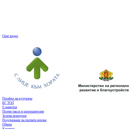
Още видео
Профил на купувача
БГ ТОЛ
Е-винетки
Пътни такси и разрешителни
Зелени коридори
Поддържане на пътната мрежа
Обяви
Кариери