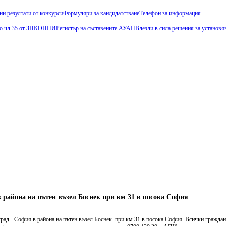
ни резултати от конкурси
Формуляри за кандидатстване
Телефон за информация
и по чл.35 от ЗПКОНПИ
Регистър на съставените АУАН
Влезли в сила решения за установя
Купи е-в
 района на пътен възел Боснек при км 31 в посока София
д - София в района на пътен възел Боснек при км 31 в посока София. Всички граждан