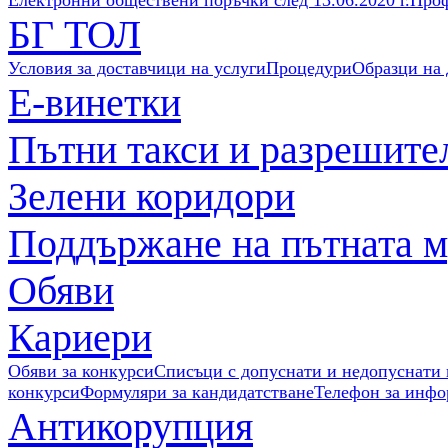
Електронни обществени поръчки след 13.06.2020 г.
Проф
БГ ТОЛ
Условия за доставчици на услуги
Процедури
Образци на
Е-винетки
Пътни такси и разрешите
Зелени коридори
Поддържане на пътната 
Обяви
Кариери
Обяви за конкурси
Списъци с допуснати и недопуснати 
конкурси
Формуляри за кандидатстване
Телефон за инф
Антикорупция