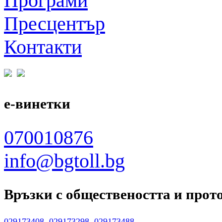
Програми
Пресцентър
Контакти
е-винетки
070010876
info@bgtoll.bg
Връзки с обществеността
и прот
029173408
,
029173298
,
029173488