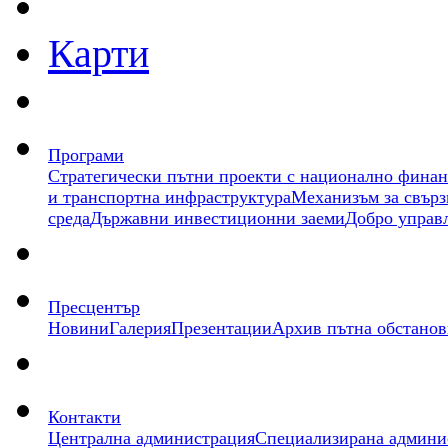
Карти
Програми
Стратегически пътни проекти с национално фина
и транспортна инфраструктура
Механизъм за свърз
среда
Държавни инвестиционни заеми
Добро управ
Пресцентър
Новини
Галерия
Презентации
Архив пътна обстанов
Контакти
Централна администрация
Специализирана админи