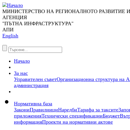
МИНИСТЕРСТВО НА РЕГИОНАЛНОТО РАЗВИТИЕ 
АГЕНЦИЯ
"ПЪТНА ИНФРАСТРУКТУРА"
АПИ
English
Начало
За нас
Управителен съвет
Организационна структура на А
администрация
Нормативна база
Закони
Правилници
Наредби
Тарифа за таксите
Запо
приложения
Технически спецификации
Бюджет
Вът
информация
Проекти на нормативни актове