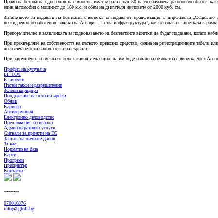
Право на безплатна едногодишна е-винетка имат хората с над 50 на сто намалена работоспособност, как
един автомобил с мощност до 160 к.с. и обем на двигателя не повече от 2000 куб. см.
Заявлението за издаване на безплатна е-винетка се подава от правоимащия в дирекцията „Социално
всекидневно обработените заявки на Агенция „Пътна инфраструктура“, която издава е-винетката в рамки
Препоръчително е заявленията за подновяването на безплатните винетки да бъдат подавани, когато набл
При прехвърляне на собствеността на пътното превозно средство, смяна на регистрационните табели ил
до изтичането на валидността на първата.
При затруднения и нужда от консултация желаещите да им бъде издадена безплатна е-винетка чрез Агенци
Профил на купувача
БГ ТОЛ
Е-винетки
Пътни такси и разрешителни
Зелени коридори
Поддържане на пътната мрежа
Обяви
Кариери
Антикорупция
Електронно деловодство
Предложения и сигнали
Административни услуги
Сигнали за проекти на ЕС
Защита на личните данни
За нас
Нормативна база
Карти
Програми
Пресцентър
Контакти
е-винетки
070010876
info@bgtoll.bg