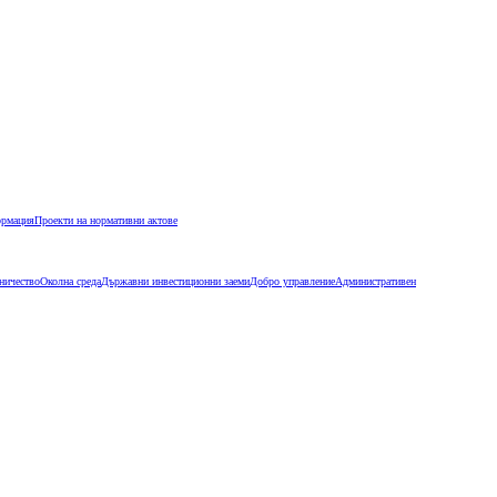
ормация
Проекти на нормативни актове
ничество
Околна среда
Държавни инвестиционни заеми
Добро управление
Административен