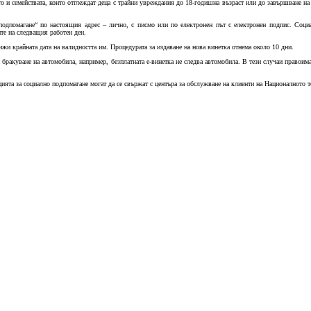
то и семействата, които отглеждат деца с трайни увреждания до 18-годишна възраст или до завършване на 
 подпомагане“ по настоящия адрес – лично, с писмо или по електронен път с електронен подпис. Соци
те на следващия работен ден.
ижи крайната дата на валидността им. Процедурата за издаване на нова винетка отнема около 10 дни.
и бракуване на автомобила, например, безплатната е-винетка не следва автомобила. В тези случаи правои
ята за социално подпомагане могат да се свържат с центъра за обслужване на клиенти на Националното тол