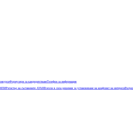
конкурси
Формуляри за кандидатстване
Телефон за информация
КОНПИ
Регистър на съставените АУАН
Влезли в сила решения за установяване на конфликт на интереси
Вътреш