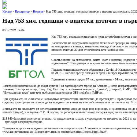
Начало
»
Пресцентър
»
Новини
» Над 753 хил. годишни е-винетки изтичат в първите два месеца на 2022
Над 753 хил. годишни е-винетки изтичат в първи
09.12.2021 14:04
Над 753 хил. годишни е-винетки за леки автомобили изтичат в пъ
Валидността на електронната винетка може да се провери на инте
на електронната винетка, независимо откъде е купена – от търго
отложен старт до 30 дни от началната дата на валидност.
Собствениците на автомобили, които имат е-винетки, издадени ч
подпомагане“. Информацията за срока на годишната безплатна вин
Предвид епидемиологичната обстановка с Covid-19 Националното т
на АПИ – на гише срещу плащане в брой или чрез терминал за само
Годишната винетка струва 97 лв., тримесечната - 54 лв., месечната 
Електронни винетки може да бъдат купени и от партньорската мрежа на Агенция „Пътна инфраструктура“
Виваком, Български пощи, Easy Pay, Fast Pay и в бензиностанциите „Лукойл“, „Петрол“, ОМВ, ЕК
“Интеркапитал груп” или чрез мобилните приложения ОББ мобайл и TollPass.
При купуването на е-винетка е необходимо потребителите внимателно да преглеждат и проверяват въ
средство, категорията му и периода на валидност на винетката е на собственика или ползвателя му. В с
Вписването на символите от регистрационния номер може да бъде и на кирилица, и на латиница, но да 
изпише 0 (нула), а за буква - "О". В случай, че регистрационният номер съдържа тире, точка или интерв
215 840 безплатни електронни винетки са предоставени на хора с увреждания от началото на 2021 г. до к
– през март следващата година.
Проверка за срока на валидност на е-винетките, отпуснати чрез Агенцията за социално подпомагане, мож
www.asp.government.bg. Директният линк за проверка е https://check.bgtoll.bg/#/.