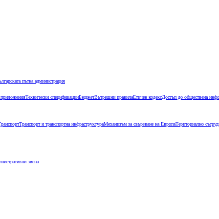
ългарската пътна администрация
 приложения
Технически спецификации
Бюджет
Вътрешни правила
Етичен кодекс
Достъп до обществена инф
Транспорт
Транспорт и транспортна инфраструктура
Механизъм за свързване на Европа
Териториално сътруд
инистративни звена