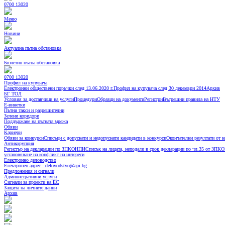
0700 13020
Меню
Новини
Актуална пътна обстановка
Бюлетин пътна обстановка
0700 13020
Профил на купувача
Електронни обществени поръчки след 13.06.2020 г.
Профил на купувача след 30 декември 2014
Архив
БГ ТОЛ
Условия за доставчици на услуги
Процедури
Образци на документи
Регистри
Вътрешни правила на НТУ
Е-винетки
Пътни такси и разрешителни
Зелени коридори
Поддържане на пътната мрежа
Обяви
Кариери
Обяви за конкурси
Списъци с допуснати и недопуснати кандидати в конкурси
Окончателни резултати от 
Антикорупция
Регистър на декларации по ЗПКОНПИ
Списък на лицата, неподали в срок декларации по чл.35 от ЗП
установяване на конфликт на интереси
Електронно деловодство
Електронен адрес - delovodstvo@api.bg
Предложения и сигнали
Административни услуги
Сигнали за проекти на ЕС
Защита на личните данни
Архив