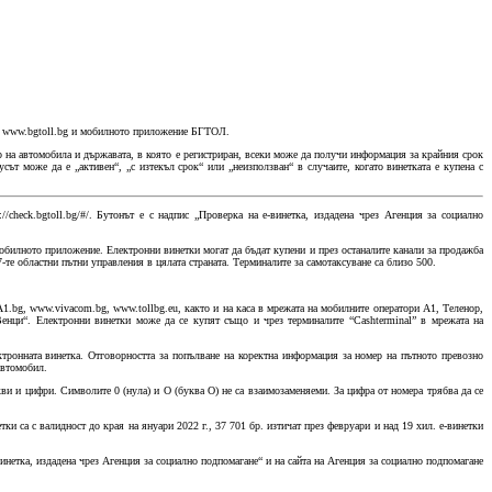
 на www.bgtoll.bg и мобилното приложение БГТОЛ.
 на автомобила и държавата, в която е регистриран, всеки може да получи информация за крайния срок
ът може да е „активен“, „с изтекъл срок“ или „неизползван“ в случаите, когато винетката е купена с
/check.bgtoll.bg/#/. Бутонът е с надпис „Проверка на е-винетка, издадена чрез Агенция за социално
обилното приложение. Електронни винетки могат да бъдат купени и през останалите канали за продажба
те областни пътни управления в цялата страната. Терминалите за самотаксуване са близо 500.
A1.bg, www.vivacom.bg, www.tollbg.eu, както и на каса в мрежата на мобилните оператори А1, Теленор,
нци“. Електронни винетки може да се купят също и чрез терминалите “Cashterminal” в мрежата на
тронната винетка. Отговорността за попълване на коректна информация за номер на пътното превозно
я автомобил.
ви и цифри. Символите 0 (нула) и О (буква О) не са взаимозаменяеми. За цифра от номера трябва да се
тки са с валидност до края на януари 2022 г., 37 701 бр. изтичат през февруари и над 19 хил. е-винетки
винетка, издадена чрез Агенция за социално подпомагане“ и на сайта на Агенция за социално подпомагане