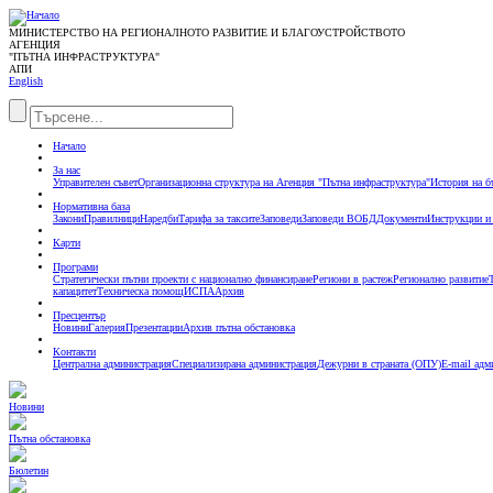
МИНИСТЕРСТВО НА РЕГИОНАЛНОТО РАЗВИТИЕ И БЛАГОУСТРОЙСТВОТО
АГЕНЦИЯ
"ПЪТНА ИНФРАСТРУКТУРА"
АПИ
English
Начало
За нас
Управителен съвет
Организационна структура на Агенция "Пътна инфраструктура"
История на б
Нормативна база
Закони
Правилници
Наредби
Тарифа за таксите
Заповеди
Заповеди ВОБД
Документи
Инструкции и
Карти
Програми
Стратегически пътни проекти с национално финансиране
Региони в растеж
Регионално развитие
капацитет
Техническа помощ
ИСПА
Архив
Пресцентър
Новини
Галерия
Презентации
Архив пътна обстановка
Контакти
Централна администрация
Специализирана администрация
Дежурни в страната (ОПУ)
E-mail адм
Новини
Пътна обстановка
Бюлетин