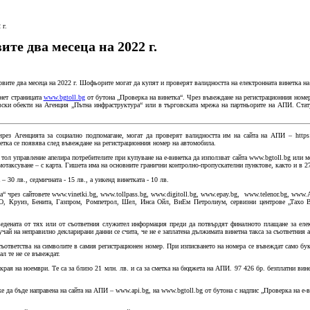
 г.
те два месеца на 2022 г.
рвите два месеца на 2022 г. Шофьорите могат да купят и проверят валидността на електронната винетка
рнет страницата
www.bgtoll.bg
от бутона „Проверка на винетка“. Чрез въвеждане на регистрационния номер
вски обекти на Агенция „Пътна инфраструктура“ или в търговската мрежа на партньорите на АПИ. Статус
рез Агенцията за социално подпомагане, могат да проверят валидността им на сайта на АПИ – https:/
етка се появява след въвеждане на регистрационния номер на автомобила.
ол управление апелира потребителите при купуване на е-винетка да използват сайта www.bgtoll.bg или м
таксуване – с карта. Гишета има на основните гранични контролно-пропускателни пунктове, както и в 27-
– 30 лв., седмичната - 15 лв., а уикенд винетката - 10 лв.
 чрез сайтовете www.vinetki.bg, www.tollpass.bg, www.digitoll.bg, www.epay.bg, www.telenor.bg, www.
О, Круиз, Бенита, Газпром, Ромпетрол, Шел, Инса Ойл, ВиЕм Петролиум, сервизни центрове „Тахо Ве
ведената от тях или от съответния служител информация преди да потвърдят финалното плащане за елек
лучай на неправилно декларирани данни се счита, че не е заплатена дължимата винетна такса за съответни
съответства на символите в самия регистрационен номер. При изписването на номера се въвеждат само бук
ал те не се въвеждат.
рая на ноември. Те са за близо 21 млн. лв. и са за сметка на бюджета на АПИ. 97 426 бр. безплатни вине
е да бъде направена на сайта на АПИ – www.api.bg, на www.bgtoll.bg от бутона с надпис „Проверка на е-