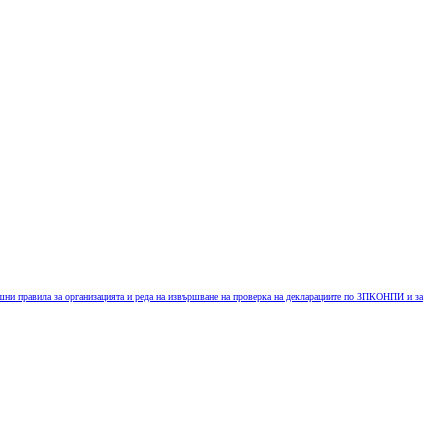
ни правила за организацията и реда на извършване на проверка на декларациите по ЗПКОНПИ и за