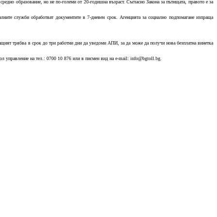
средно образование, но не по-големи от 20-годишна възраст. Съгласно Закона за пътищата, правото е за
алните служби обработват документите в 7-дневен срок. Агенцията за социално подпомагане изпраща
мащият трябва в срок до три работни дни да уведоми АПИ, за да може да получи нова безплатна винетка
 управление на тел.: 0700 10 876 или в писмен вид на e-mail: info@bgtoll.bg.