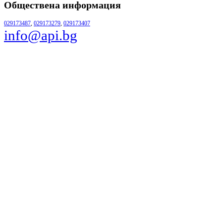
Обществена информация
029173487
,
029173279
,
029173407
info@api.bg