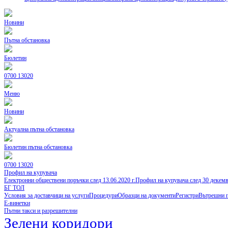
Новини
Пътна обстановка
Бюлетин
0700 13020
Меню
Новини
Актуална пътна обстановка
Бюлетин пътна обстановка
0700 13020
Профил на купувача
Електронни обществени поръчки след 13.06.2020 г.
Профил на купувача след 30 декем
БГ ТОЛ
Условия за доставчици на услуги
Процедури
Образци на документи
Регистри
Вътрешни 
Е-винетки
Пътни такси и разрешителни
Зелени коридори