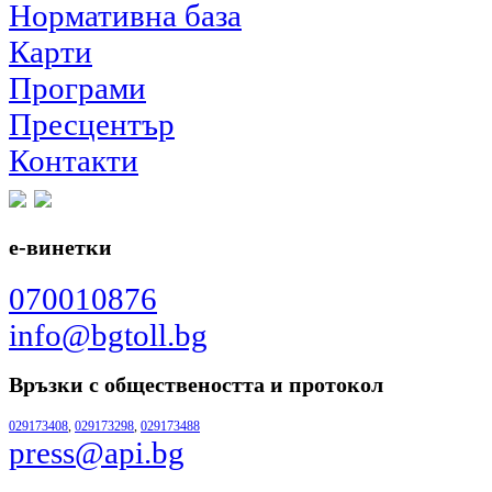
Нормативна база
Карти
Програми
Пресцентър
Контакти
е-винетки
070010876
info@bgtoll.bg
Връзки с обществеността
и протокол
029173408
,
029173298
,
029173488
press@api.bg