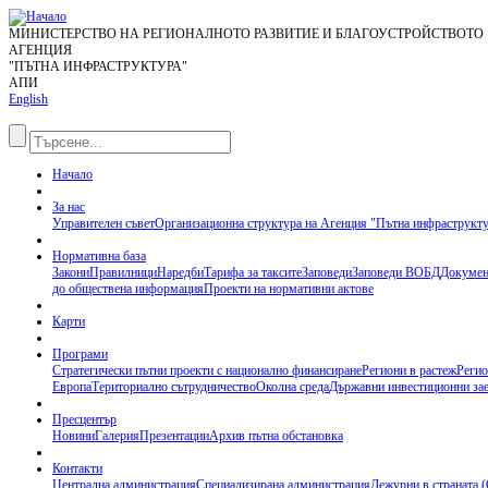
МИНИСТЕРСТВО НА РЕГИОНАЛНОТО РАЗВИТИЕ И БЛАГОУСТРОЙСТВОТО
АГЕНЦИЯ
"ПЪТНА ИНФРАСТРУКТУРА"
АПИ
English
Начало
За нас
Управителен съвет
Организационна структура на Агенция "Пътна инфраструкт
Нормативна база
Закони
Правилници
Наредби
Тарифа за таксите
Заповеди
Заповеди ВОБД
Докумен
до обществена информация
Проекти на нормативни актове
Карти
Програми
Стратегически пътни проекти с национално финансиране
Региони в растеж
Регио
Европа
Териториално сътрудничество
Околна среда
Държавни инвестиционни за
Пресцентър
Новини
Галерия
Презентации
Архив пътна обстановка
Контакти
Централна администрация
Специализирана администрация
Дежурни в страната