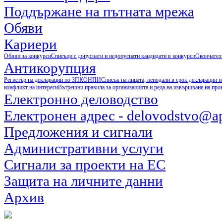
Поддържане на пътната мрежа
Обяви
Кариери
Обяви за конкурси
Списъци с допуснати и недопуснати кандидати в конкурси
Окончател
Антикорупция
Регистър на декларации по ЗПКОНПИ
Списък на лицата, неподали в срок деклараци
конфликт на интереси
Вътрешни правила за организацията и реда на извършване на пр
Електронно деловодство
Електронен адрес - delovodstvo@ap
Предложения и сигнали
Административни услуги
Сигнали за проекти на ЕС
Защита на личните данни
Архив