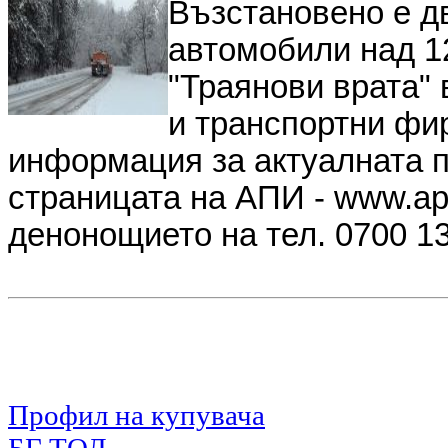
Възстановено е д
автомобили над 12
"Траянови врата"
и транспортни фи
информация за актуалната п
страницата на АПИ - www.api
денонощието на тел. 0700 1
Профил на купувача