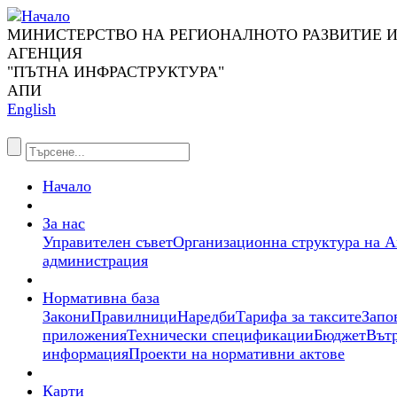
МИНИСТЕРСТВО НА РЕГИОНАЛНОТО РАЗВИТИЕ 
АГЕНЦИЯ
"ПЪТНА ИНФРАСТРУКТУРА"
АПИ
English
Начало
За нас
Управителен съвет
Организационна структура на А
администрация
Нормативна база
Закони
Правилници
Наредби
Тарифа за таксите
Запо
приложения
Технически спецификации
Бюджет
Вът
информация
Проекти на нормативни актове
Карти