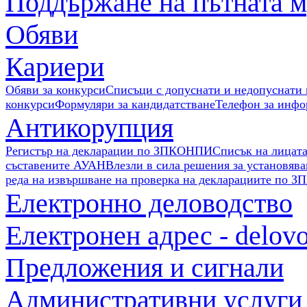
Поддържане на пътната 
Обяви
Кариери
Обяви за конкурси
Списъци с допуснати и недопуснати 
конкурси
Формуляри за кандидатстване
Телефон за инф
Антикорупция
Регистър на декларации по ЗПКОНПИ
Списък на лицат
съставените АУАН
Влезли в сила решения за установява
реда на извършване на проверка на декларациите по З
Електронно деловодство
Електронен адрес - delov
Предложения и сигнали
Административни услуги