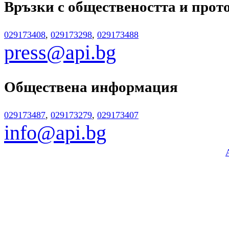
Връзки с обществеността
и прот
029173408
,
029173298
,
029173488
press@api.bg
Обществена информация
029173487
,
029173279
,
029173407
info@api.bg