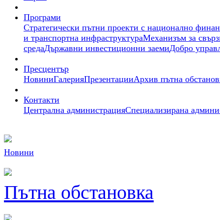
Програми
Стратегически пътни проекти с национално фина
и транспортна инфраструктура
Механизъм за свърз
среда
Държавни инвестиционни заеми
Добро управ
Пресцентър
Новини
Галерия
Презентации
Архив пътна обстанов
Контакти
Централна администрация
Специализирана админи
Новини
Пътна обстановка