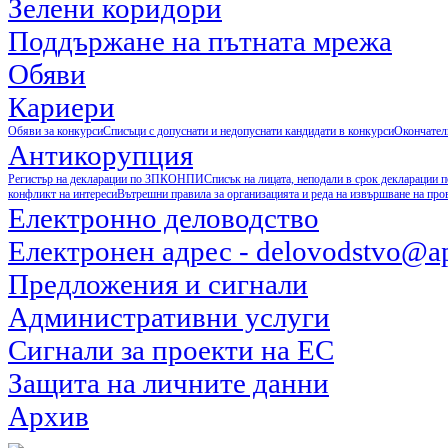
Зелени коридори
Поддържане на пътната мрежа
Обяви
Кариери
Обяви за конкурси
Списъци с допуснати и недопуснати кандидати в конкурси
Окончател
Антикорупция
Регистър на декларации по ЗПКОНПИ
Списък на лицата, неподали в срок деклараци
конфликт на интереси
Вътрешни правила за организацията и реда на извършване на пр
Електронно деловодство
Електронен адрес - delovodstvo@ap
Предложения и сигнали
Административни услуги
Сигнали за проекти на ЕС
Защита на личните данни
Архив