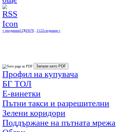
« предишни
1
2
3
4
5
6
7
8
...
1122
следващи »
Профил на купувача
БГ ТОЛ
Е-винетки
Пътни такси и разрешителни
Зелени коридори
Поддържане на пътната мрежа