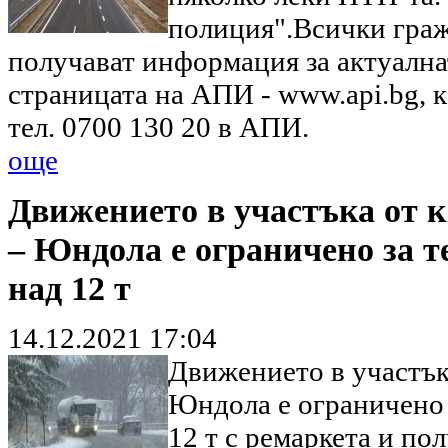
полиция".Всички граж
получават информация за актуална
страницата на АПИ - www.api.bg, к
тел. 0700 130 20 в АПИ.
още
Движението в участъка от км
– Юндола е ограничено за т
над 12 т
14.12.2021 17:04
Движението в участъка
Юндола е ограничено 
12 т с ремаркета и по