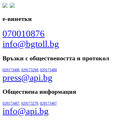
е-винетки
070010876
info@bgtoll.bg
Връзки с обществеността
и протокол
029173408
,
029173298
,
029173488
press@api.bg
Обществена информация
029173487
,
029173279
,
029173407
info@api.bg