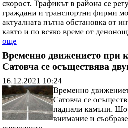
скорост. Трафикът в района се рег
граждани и транспортни фирми мо
актуалната пътна обстановка от и
както и по всяко време от денонощ
още
Временно движението при км
Сатовча се осъществява дву
16.12.2021 10:24
Временно движението
Сатовча се осъществ
паднали камъни. Шо
внимание и съобразе
сигналисти.