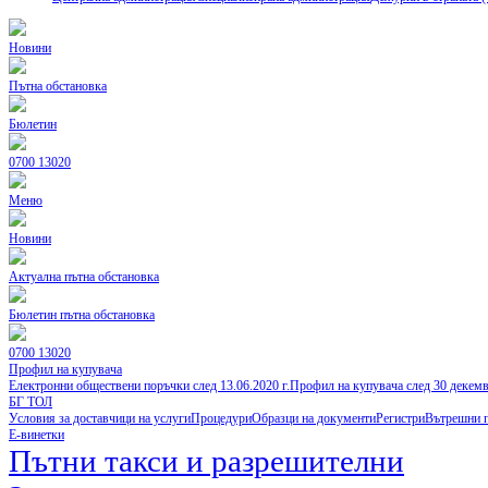
Новини
Пътна обстановка
Бюлетин
0700 13020
Меню
Новини
Актуална пътна обстановка
Бюлетин пътна обстановка
0700 13020
Профил на купувача
Електронни обществени поръчки след 13.06.2020 г.
Профил на купувача след 30 декем
БГ ТОЛ
Условия за доставчици на услуги
Процедури
Образци на документи
Регистри
Вътрешни 
Е-винетки
Пътни такси и разрешителни