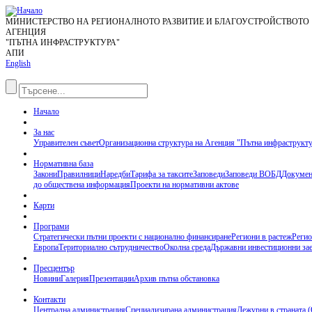
МИНИСТЕРСТВО НА РЕГИОНАЛНОТО РАЗВИТИЕ И БЛАГОУСТРОЙСТВОТО
АГЕНЦИЯ
"ПЪТНА ИНФРАСТРУКТУРА"
АПИ
English
Начало
За нас
Управителен съвет
Организационна структура на Агенция "Пътна инфраструкт
Нормативна база
Закони
Правилници
Наредби
Тарифа за таксите
Заповеди
Заповеди ВОБД
Докумен
до обществена информация
Проекти на нормативни актове
Карти
Програми
Стратегически пътни проекти с национално финансиране
Региони в растеж
Регио
Европа
Териториално сътрудничество
Околна среда
Държавни инвестиционни за
Пресцентър
Новини
Галерия
Презентации
Архив пътна обстановка
Контакти
Централна администрация
Специализирана администрация
Дежурни в страната