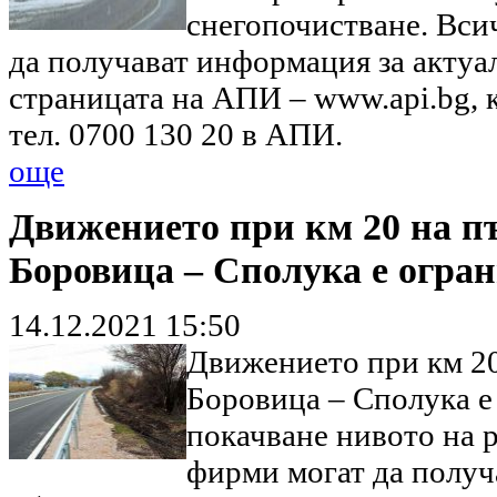
снегопочистване. Вси
да получават информация за актуа
страницата на АПИ – www.api.bg, 
тел. 0700 130 20 в АПИ.
още
Движението при км 20 на пъ
Боровица – Сполука е огра
14.12.2021 15:50
Движението при км 20 
Боровица – Сполука е
покачване нивото на 
фирми могат да получ