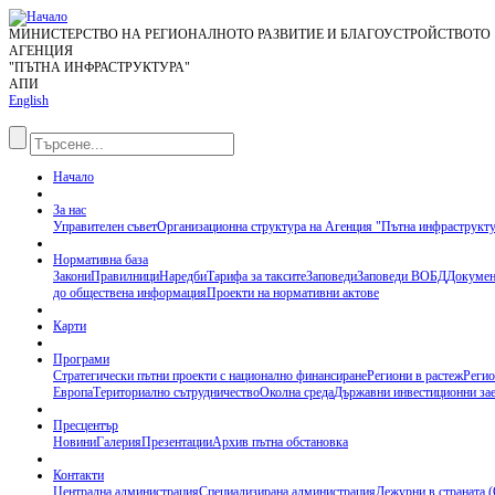
МИНИСТЕРСТВО НА РЕГИОНАЛНОТО РАЗВИТИЕ И БЛАГОУСТРОЙСТВОТО
АГЕНЦИЯ
"ПЪТНА ИНФРАСТРУКТУРА"
АПИ
English
Начало
За нас
Управителен съвет
Организационна структура на Агенция "Пътна инфраструкт
Нормативна база
Закони
Правилници
Наредби
Тарифа за таксите
Заповеди
Заповеди ВОБД
Докумен
до обществена информация
Проекти на нормативни актове
Карти
Програми
Стратегически пътни проекти с национално финансиране
Региони в растеж
Регио
Европа
Териториално сътрудничество
Околна среда
Държавни инвестиционни за
Пресцентър
Новини
Галерия
Презентации
Архив пътна обстановка
Контакти
Централна администрация
Специализирана администрация
Дежурни в страната