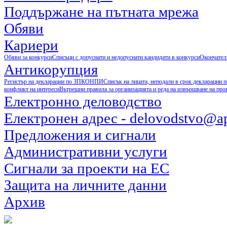
Поддържане на пътната мрежа
Обяви
Кариери
Обяви за конкурси
Списъци с допуснати и недопуснати кандидати в конкурси
Окончател
Антикорупция
Регистър на декларации по ЗПКОНПИ
Списък на лицата, неподали в срок деклараци
конфликт на интереси
Вътрешни правила за организацията и реда на извършване на пр
Електронно деловодство
Електронен адрес - delovodstvo@ap
Предложения и сигнали
Административни услуги
Сигнали за проекти на ЕС
Защита на личните данни
Архив