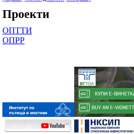
« предишни
1
...
13
14
15
16
17
18
19
20
21
22
23
...
2019
следващи »
Проекти
ОПТТИ
ОПРР