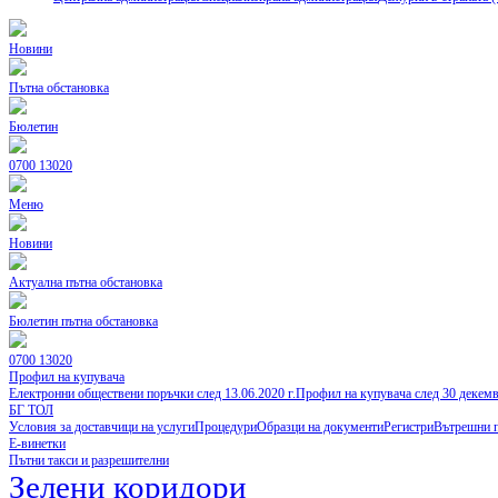
Новини
Пътна обстановка
Бюлетин
0700 13020
Меню
Новини
Актуална пътна обстановка
Бюлетин пътна обстановка
0700 13020
Профил на купувача
Електронни обществени поръчки след 13.06.2020 г.
Профил на купувача след 30 декем
БГ ТОЛ
Условия за доставчици на услуги
Процедури
Образци на документи
Регистри
Вътрешни 
Е-винетки
Пътни такси и разрешителни
Зелени коридори