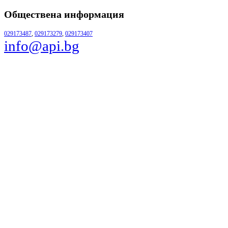
Обществена информация
029173487
,
029173279
,
029173407
info@api.bg