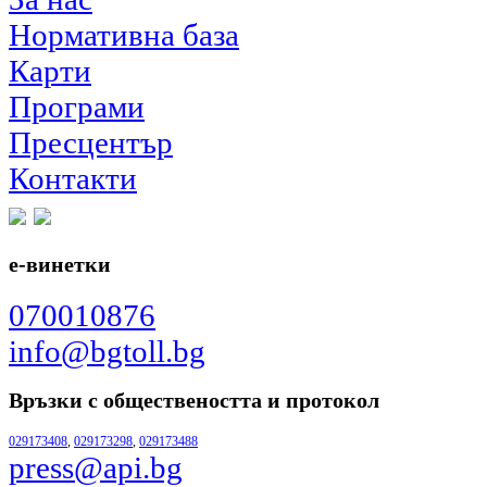
Нормативна база
Карти
Програми
Пресцентър
Контакти
е-винетки
070010876
info@bgtoll.bg
Връзки с обществеността
и протокол
029173408
,
029173298
,
029173488
press@api.bg