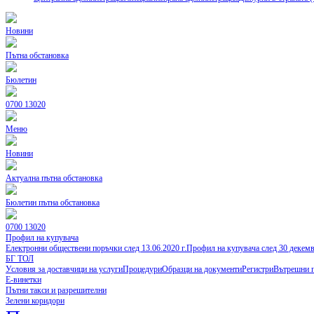
Новини
Пътна обстановка
Бюлетин
0700 13020
Меню
Новини
Актуална пътна обстановка
Бюлетин пътна обстановка
0700 13020
Профил на купувача
Електронни обществени поръчки след 13.06.2020 г.
Профил на купувача след 30 декем
БГ ТОЛ
Условия за доставчици на услуги
Процедури
Образци на документи
Регистри
Вътрешни 
Е-винетки
Пътни такси и разрешителни
Зелени коридори