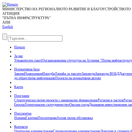
МИНИСТЕРСТВО НА РЕГИОНАЛНОТО РАЗВИТИЕ И БЛАГОУСТРОЙСТВОТО
АГЕНЦИЯ
"ПЪТНА ИНФРАСТРУКТУРА"
АПИ
English
Начало
За нас
Управителен съвет
Организационна структура на Агенция "Пътна инфраструкт
Нормативна база
Закони
Правилници
Наредби
Тарифа за таксите
Заповеди
Заповеди ВОБД
Докумен
до обществена информация
Проекти на нормативни актове
Карти
Програми
Стратегически пътни проекти с национално финансиране
Региони в растеж
Регио
Европа
Териториално сътрудничество
Околна среда
Държавни инвестиционни за
Пресцентър
Новини
Галерия
Презентации
Архив пътна обстановка
Контакти
Централна администрация
Специализирана администрация
Дежурни в страната