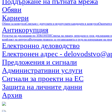
Поддържане на пътната мрежа
Обяви
Кариери
Обяви за конкурси
Списъци с допуснати и недопуснати кандидати в конкурси
Окончател
Антикорупция
Регистър на декларации по ЗПКОНПИ
Списък на лицата, неподали в срок деклараци
конфликт на интереси
Вътрешни правила за организацията и реда на извършване на пр
Електронно деловодство
Електронен адрес - delovodstvo@ap
Предложения и сигнали
Административни услуги
Сигнали за проекти на ЕС
Защита на личните данни
Архив