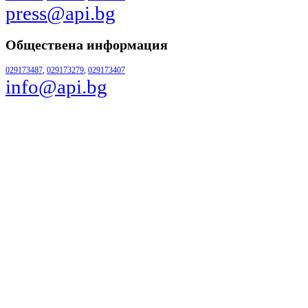
press@api.bg
Обществена информация
029173487
,
029173279
,
029173407
info@api.bg