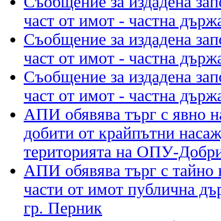
Съобщение за издадена зап
част от имот - частна държ
Съобщение за издадена зап
част от имот - частна държ
Съобщение за издадена зап
част от имот - частна държ
АПИ обявява търг с явно н
добити от крайпътни наса
територията на ОПУ-Добр
АПИ обявява търг с тайно 
части от имот публична дъ
гр. Перник