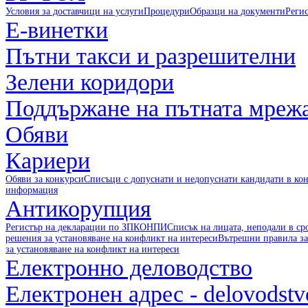
Условия за доставчици на услуги
Процедури
Образци на документи
Реги
Е-винетки
Пътни такси и разрешителни
Зелени коридори
Поддържане на пътната мреж
Обяви
Кариери
Обяви за конкурси
Списъци с допуснати и недопуснати кандидати в ко
информация
Антикорупция
Регистър на декларации по ЗПКОНПИ
Списък на лицата, неподали в с
решения за установяване на конфликт на интереси
Вътрешни правила за
за установяване на конфликт на интереси
Електронно деловодство
Електронен адрес - delovodst