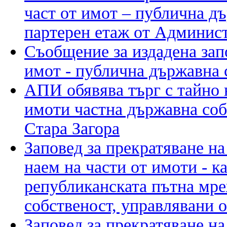
част от имот – публична д
партерен етаж от Админис
Съобщение за издадена зап
имот - публична държавна 
АПИ обявява търг с тайно 
имоти частна държавна соб
Стара Загора
Заповед за прекратяване на
наем на части от имоти - к
републиканската пътна мр
собственост, управлявани
Заповед за прекратяване на