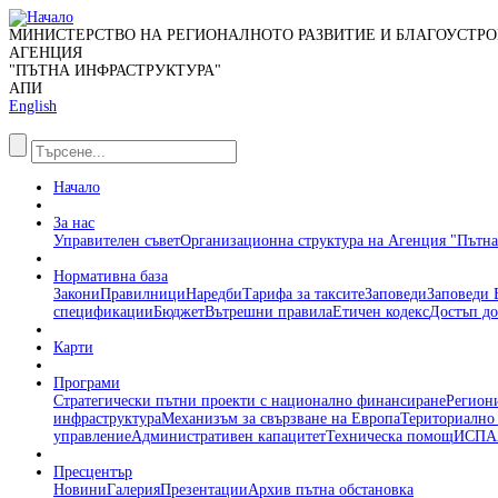
МИНИСТЕРСТВО НА РЕГИОНАЛНОТО РАЗВИТИЕ И БЛАГОУСТР
АГЕНЦИЯ
"ПЪТНА ИНФРАСТРУКТУРА"
АПИ
English
Начало
За нас
Управителен съвет
Организационна структура на Агенция "Пътна
Нормативна база
Закони
Правилници
Наредби
Тарифа за таксите
Заповеди
Заповеди
спецификации
Бюджет
Вътрешни правила
Етичен кодекс
Достъп д
Карти
Програми
Стратегически пътни проекти с национално финансиране
Региони
инфраструктура
Механизъм за свързване на Европа
Териториално
управление
Административен капацитет
Техническа помощ
ИСПА
Пресцентър
Новини
Галерия
Презентации
Архив пътна обстановка