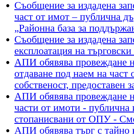
Съобщение за издадена зап
част от имот – публична д
„Районна база за поддържа
Съобщение за издадена зап
експлоатация на търговски
АПИ обявява провеждане на
отдаване под наем на част 
собственост, предоставен 
АПИ обявява провеждане на
части от имоти - публична 
стопанисвани от ОПУ - См
АПИ обявява търг с тайно 