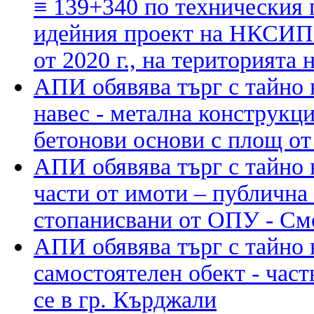
≡ 139+340 по техническия п
идейния проект на НКСИП 
от 2020 г., на територията
АПИ обявява търг с тайно 
навес - метална конструкц
бетонови основи с площ от
АПИ обявява търг с тайно 
части от имоти – публична 
стопанисвани от ОПУ - См
АПИ обявява търг с тайно 
самостоятелен обект - час
се в гр. Кърджали