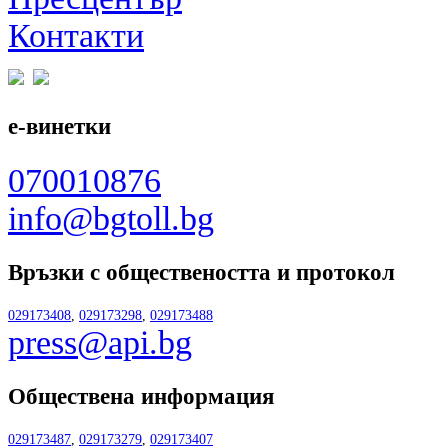
Контакти
е-винетки
070010876
info@bgtoll.bg
Връзки с обществеността
и протокол
029173408
,
029173298
,
029173488
press@api.bg
Обществена информация
029173487
,
029173279
,
029173407