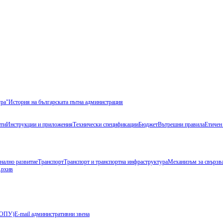
ура"
История на българската пътна администрация
ти
Инструкции и приложения
Технически спецификации
Бюджет
Вътрешни правила
Етичен
нално развитие
Транспорт
Транспорт и транспортна инфраструктура
Механизъм за свързва
рхив
 (ОПУ)
E-mail административни звена