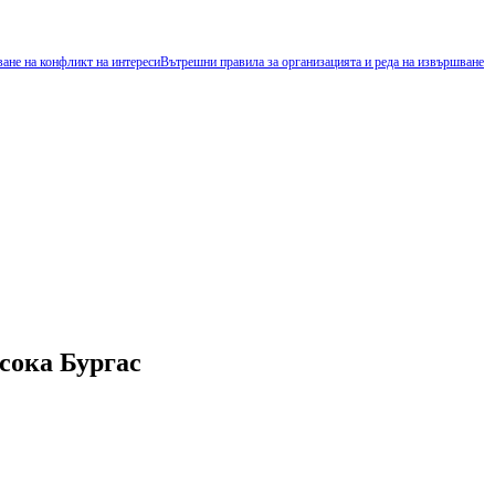
ване на конфликт на интереси
Вътрешни правила за организацията и реда на извършване
сока Бургас