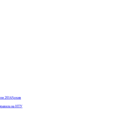
ври 2014
Архив
правила на НТУ