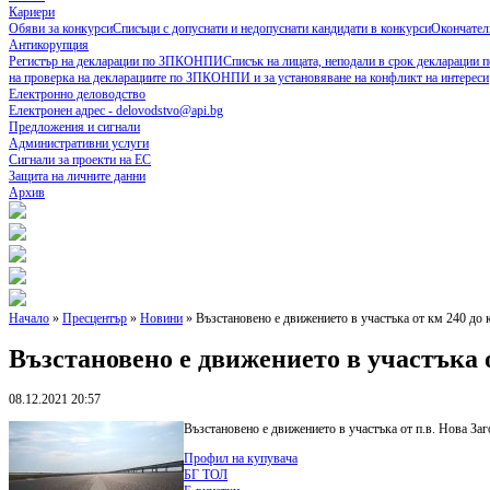
Кариери
Обяви за конкурси
Списъци с допуснати и недопуснати кандидати в конкурси
Окончател
Антикорупция
Регистър на декларации по ЗПКОНПИ
Списък на лицата, неподали в срок деклараци
на проверка на декларациите по ЗПКОНПИ и за установяване на конфликт на интереси
Електронно деловодство
Електронен адрес - delovodstvo@api.bg
Предложения и сигнали
Административни услуги
Сигнали за проекти на ЕС
Защита на личните данни
Архив
Начало
»
Пресцентър
»
Новини
» Възстановено е движението в участъка от км 240 до
Възстановено е движението в участъка 
08.12.2021 20:57
Възстановено е движението в участъка от п.в. Нова За
Профил на купувача
БГ ТОЛ