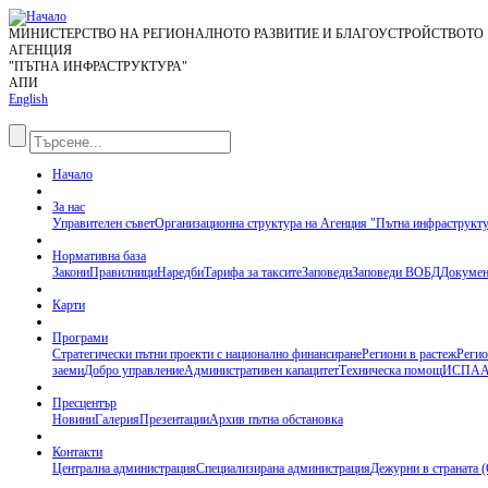
МИНИСТЕРСТВО НА РЕГИОНАЛНОТО РАЗВИТИЕ И БЛАГОУСТРОЙСТВОТО
АГЕНЦИЯ
"ПЪТНА ИНФРАСТРУКТУРА"
АПИ
English
Начало
За нас
Управителен съвет
Организационна структура на Агенция "Пътна инфраструкт
Нормативна база
Закони
Правилници
Наредби
Тарифа за таксите
Заповеди
Заповеди ВОБД
Докумен
Карти
Програми
Стратегически пътни проекти с национално финансиране
Региони в растеж
Регио
заеми
Добро управление
Административен капацитет
Техническа помощ
ИСПА
А
Пресцентър
Новини
Галерия
Презентации
Архив пътна обстановка
Контакти
Централна администрация
Специализирана администрация
Дежурни в страната