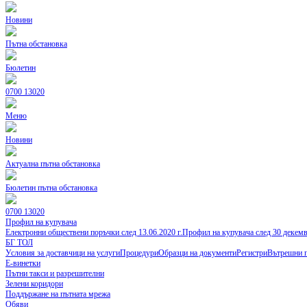
Новини
Пътна обстановка
Бюлетин
0700 13020
Меню
Новини
Актуална пътна обстановка
Бюлетин пътна обстановка
0700 13020
Профил на купувача
Електронни обществени поръчки след 13.06.2020 г.
Профил на купувача след 30 декем
БГ ТОЛ
Условия за доставчици на услуги
Процедури
Образци на документи
Регистри
Вътрешни 
Е-винетки
Пътни такси и разрешителни
Зелени коридори
Поддържане на пътната мрежа
Обяви