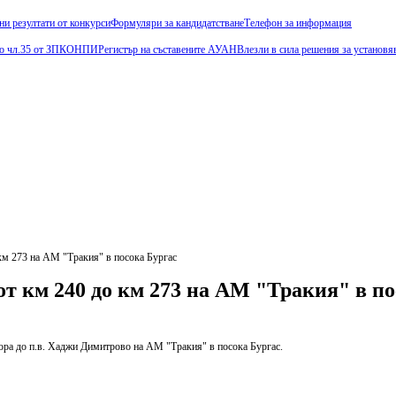
ни резултати от конкурси
Формуляри за кандидатстване
Телефон за информация
и по чл.35 от ЗПКОНПИ
Регистър на съставените АУАН
Влезли в сила решения за установя
 км 273 на АМ "Тракия" в посока Бургас
от км 240 до км 273 на АМ "Тракия" в по
гора до п.в. Хаджи Димитрово на АМ "Тракия" в посока Бургас.