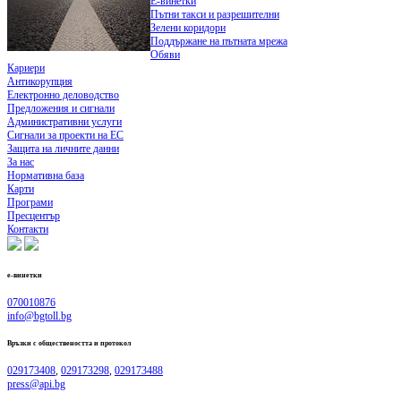
Е-винетки
Пътни такси и разрешителни
Зелени коридори
Поддържане на пътната мрежа
Обяви
Кариери
Антикорупция
Електронно деловодство
Предложения и сигнали
Административни услуги
Сигнали за проекти на ЕС
Защита на личните данни
За нас
Нормативна база
Карти
Програми
Пресцентър
Контакти
е-винетки
070010876
info@bgtoll.bg
Връзки с обществеността
и протокол
029173408
,
029173298
,
029173488
press@api.bg