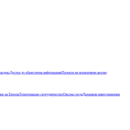
 кодекс
Достъп до обществена информация
Проекти на нормативни актове
не на Европа
Териториално сътрудничество
Околна среда
Държавни инвестиционни