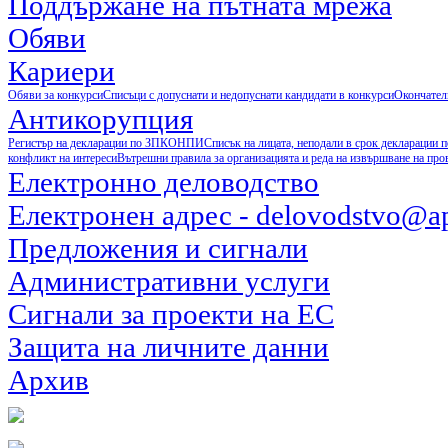
Поддържане на пътната мрежа
Обяви
Кариери
Обяви за конкурси
Списъци с допуснати и недопуснати кандидати в конкурси
Окончател
Антикорупция
Регистър на декларации по ЗПКОНПИ
Списък на лицата, неподали в срок деклараци
конфликт на интереси
Вътрешни правила за организацията и реда на извършване на пр
Електронно деловодство
Електронен адрес - delovodstvo@ap
Предложения и сигнали
Административни услуги
Сигнали за проекти на ЕС
Защита на личните данни
Архив