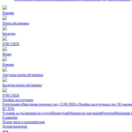
Новини
Пътна обстановка
Бюлетин
0700 13020
Меню
Новини
Актуална пътна обстановка
Бюлетин пътна обстановка
0700 13020
Профил на купувача
Електронни обществени поръчки след 13.06.2020 г.
Профил на купувача след 30 декем
БГ ТОЛ
Условия за доставчици на услуги
Процедури
Образци на документи
Регистри
Вътрешни 
Е-винетки
Пътни такси и разрешителни
Зелени коридори