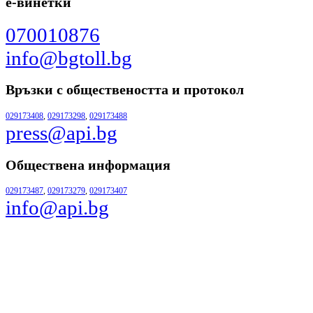
е-винетки
070010876
info@bgtoll.bg
Връзки с обществеността
и протокол
029173408
,
029173298
,
029173488
press@api.bg
Обществена информация
029173487
,
029173279
,
029173407
info@api.bg