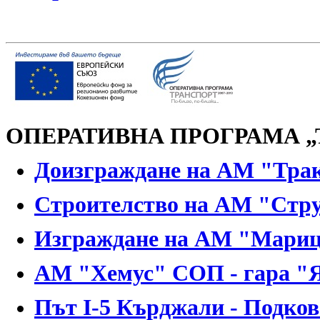
ОПЕРАТИВНА ПРОГРАМА
„
Доизграждане на АМ "Траки
Строителство на АМ "Стр
Изграждане на АМ "Мари
АМ "Хемус" СОП - гара "
Път І-5 Кърджали - Подков