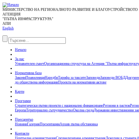
МИНИСТЕРСТВО НА РЕГИОНАЛНОТО РАЗВИТИЕ И БЛАГОУСТРОЙСТВОТО
АГЕНЦИЯ
"ПЪТНА ИНФРАСТРУКТУРА"
АПИ
English
Начало
За нас
Управителен съвет
Организационна структура на Агенция "Пътна инфраструкт
Нормативна база
Закони
Правилници
Наредби
Тарифа за таксите
Заповеди
Заповеди ВОБД
Докумен
до обществена информация
Проекти на нормативни актове
Карти
Програми
Стратегически пътни проекти с национално финансиране
Региони в растеж
Регио
Европа
Териториално сътрудничество
Околна среда
Държавни инвестиционни за
Пресцентър
Новини
Галерия
Презентации
Архив пътна обстановка
Контакти
Централна администрация
Специализирана администрация
Дежурни в страната